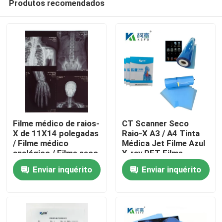
Produtos recomendados
Filme médico de raios-
CT Scanner Seco
X de 11X14 polegadas
Raio-X A3 / A4 Tinta
/ Filme médico
Médica Jet Filme Azul
analógico / Filme seco
X-ray PET Filme
Casa
Enviar inquérito
Enviar inquérito
Produtos
Quem Somos