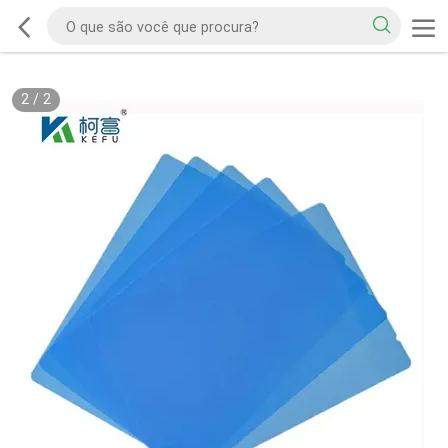
2
/
2