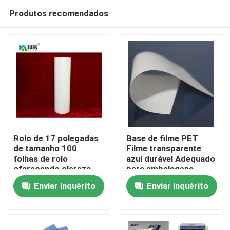
Produtos recomendados
Rolo de 17 polegadas
Base de filme PET
de tamanho 100
Filme transparente
folhas de rolo
azul durável Adequado
Casa
oferecendo clareza
para embalagens
superior e detalhe
industriais e
Enviar inquérito
Enviar inquérito
para imagens
aplicações de
Produtos
radiográficas
impressão Com um
custo razoável
Quem Somos