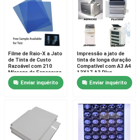
Fábrica
Controle de Qualidade
Filme de Raio-X a Jato
Impressão a jato de
Fale Conosco
de Tinta de Custo
tinta de longa duração
Razoável com 210
Compatível com A3 A4
Mícrons de Espessura
13X17 A3 Plus
notícias
de Filme Azul Ideal
Dimensões de papel
Enviar inquérito
Enviar inquérito
para Radiografia
oferecendo
Médica e Industrial
durabilidade de
Todos os casos
impressão superior
X médico Ray Film
Inkjet X Ray Film