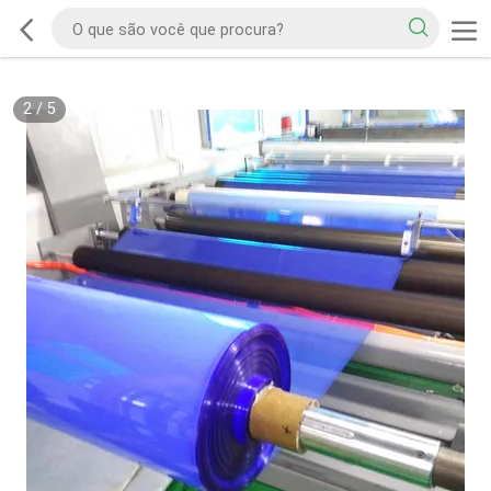
2
/
5