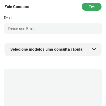
Fale Conosco
Em
seguida
Email
Selecione modelos uma consulta rápida:
Preço do produto
Min.order quantity
Solicite uma amostra
Mais detalhes