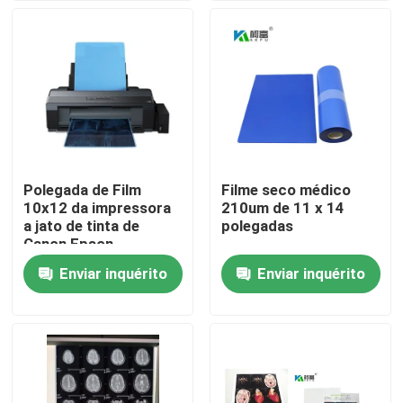
Fábrica
Controle de Qualidade
Fale Conosco
Polegada de Film
Filme seco médico
10x12 da impressora
210um de 11 x 14
notícias
a jato de tinta de
polegadas
Canon Epson
Enviar inquérito
Enviar inquérito
Todos os casos
X médico Ray Film
Inkjet X Ray Film