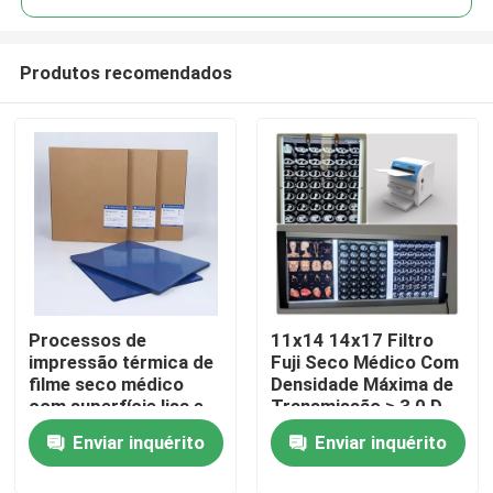
Produtos recomendados
Processos de
11x14 14x17 Filtro
Casa
impressão térmica de
Fuji Seco Médico Com
filme seco médico
Densidade Máxima de
com superfície lisa e
Transmissão ≥ 3,0 D
Produtos
alta capacidade de
Enviar inquérito
Enviar inquérito
impressão
Quem Somos