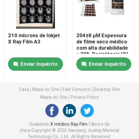
Laser X Ray Film
210 mícrons de Inkjet
204±8 μM Espessura
Filme seco médico
X Ray Film A3
de filme seco médico
com alta durabilidade
≤ 20% Resistência UV
Filme do raio do ANIMAL DE ESTIMAÇÃO X
à neblina
Enviar inquérito
Enviar inquérito
Filmes de tela de seda
Casa
Mapa do Site
Fale Conosco
Desktop Site
papel da foto do rc
Mapa do Site
Privacy Policy
Filme da transferência térmica
Qualidade
X médico Ray Film
Fábrica da
china.Copyright © 2026 Nanyang Jiuding Material
filme térmico médico
Technology Co., Ltd.. All Rights Reserved.