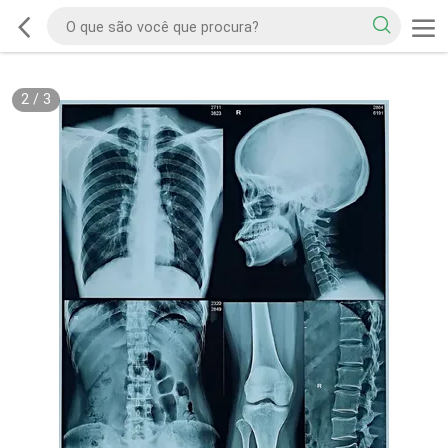
2
/
3