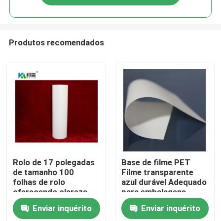
Produtos recomendados
Casa
Rolo de 17 polegadas
Base de filme PET
de tamanho 100
Filme transparente
folhas de rolo
azul durável Adequado
Produtos
oferecendo clareza
para embalagens
superior e detalhe
industriais e
Enviar inquérito
Enviar inquérito
para imagens
aplicações de
Quem Somos