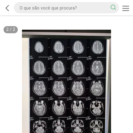
2
/
2