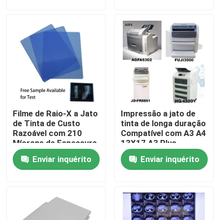
radiográficas
impressão Com um
custo razoável
Fábrica
Controle de Qualidade
Fale Conosco
Filme de Raio-X a Jato
Impressão a jato de
notícias
de Tinta de Custo
tinta de longa duração
Razoável com 210
Compatível com A3 A4
Mícrons de Espessura
13X17 A3 Plus
Todos os casos
de Filme Azul Ideal
Dimensões de papel
Enviar inquérito
Enviar inquérito
para Radiografia
oferecendo
Médica e Industrial
durabilidade de
impressão superior
X médico Ray Film
Inkjet X Ray Film