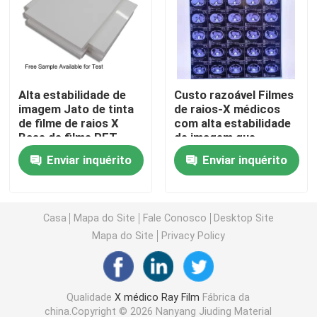
Laser X Ray Film
Filme seco médico
Alta estabilidade de
Custo razoável Filmes
imagem Jato de tinta
de raios-X médicos
de filme de raios X
com alta estabilidade
Filme do raio do ANIMAL DE ESTIMAÇÃO X
Base de filme PET
de imagem que
Custo razoável
fornecem imagens de
Enviar inquérito
Enviar inquérito
Projetado para
diagnóstico médico
Filmes de tela de seda
soluções de imagem
claras e precisas
médica e radiografia
industrial
papel da foto do rc
Casa
Mapa do Site
Fale Conosco
Desktop Site
Mapa do Site
Privacy Policy
Filme da transferência térmica
Qualidade
X médico Ray Film
Fábrica da
filme térmico médico
china.Copyright © 2026 Nanyang Jiuding Material