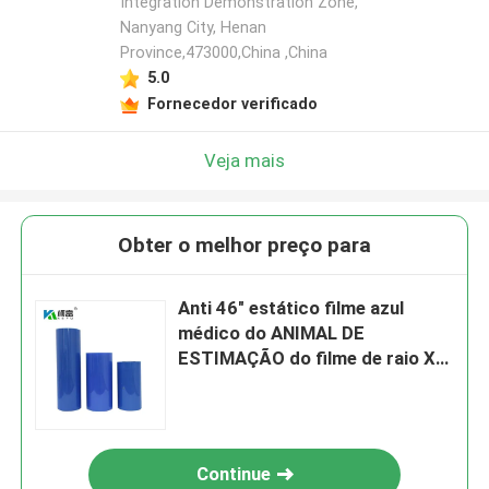
Integration Demonstration Zone,
Nanyang City, Henan
Province,473000,China ,China
5.0
Fornecedor verificado
Veja mais
Obter o melhor preço para
Anti 46" estático filme azul
médico do ANIMAL DE
ESTIMAÇÃO do filme de raio X
de *30m para a água - baseou a
tinta do pigmento da tintura
Continue